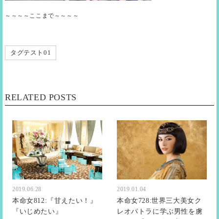
～～～～ここまで～～～～
タグテスト01
RELATED POSTS
2019.06.28
2019.01.04
本命女812:『甘えたい！』
本命女728:世界三大美女ク
『いじめたい』
レオパトラに学ぶ男性を虜