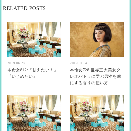
RELATED POSTS
2019.06.28
2019.01.04
本命女812:『甘えたい！』
本命女728:世界三大美女ク
『いじめたい』
レオパトラに学ぶ男性を虜
にする香りの使い方