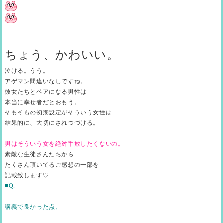
ちょう、かわいい。
泣ける。うう。
アゲマン間違いなしですね。
彼女たちとペアになる男性は
本当に幸せ者だとおもう。
そもそもの初期設定がそういう女性は
結果的に、大切にされつづける。
男はそういう女を絶対手放したくないの。
素敵な生徒さんたちから
たくさん頂いてるご感想の一部を
記載致します♡
■Q.
講義で良かった点、