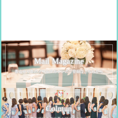
Mail Magazine
青山せり奈のメールマガジンのご登録はこちらから
Colmun