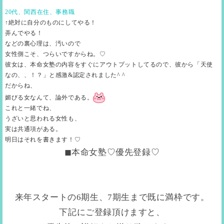
20代、関西在住、事務職
↑絶対に自分のものにしてやる！
弄んでやる！
などの裏心理は、汚いので
女性側こそ、つらいですからね。♡
彼女は、本命女塾の内容をすぐにアウトプットしてるので、彼から「天使
なの、、！？」と感激&認定されました^ ^
だからね、
媚びる女なんて、論外である。
これと一緒でね、
うざいと思われる女性も、
実は共通項がある。
明日はそれを書きます！♡
◼︎本命女塾♡優先登録♡
来年スタートの6期生、7期生まで既に満枠です。
下記にご登録頂けますと、