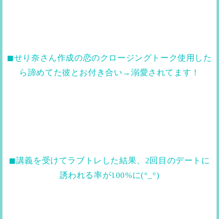
◼︎せり奈さん作成の恋のクロージングトーク使用した
ら諦めてた彼とお付き合い→溺愛されてます！
◼︎講義を受けてラブトレした結果、2回目のデートに
誘われる率が100%に(°_°)