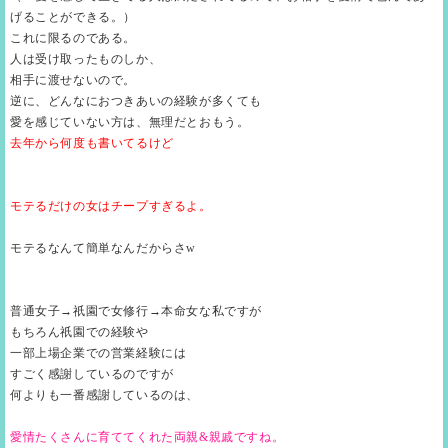
げることができる。）
これに限るのである。
人は受け取ったものしか、
相手に渡せないので。
逆に、どんなにおつきあいの経験が多くても
愛を感じていない方は、無理だとおもう。
去年から何度も書いてるけど
モテるだけの女はチープすぎるよ。
モテるなんて簡単なんだからさw
普通女子→祇園で女修行→本命女な私ですが
もちろん祇園での経験や
一部上場企業での営業経験には
すごく感謝しているのですが
何よりも一番感謝しているのは、
愛情たくさんに育ててくれた両親&親戚ですね。