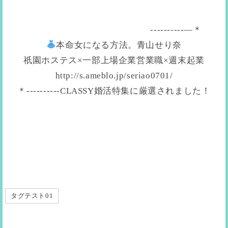
----------—＊
本命女になる方法。青山せり奈
祇園ホステス×一部上場企業営業職×週末起業
http://s.ameblo.jp/seriao0701/
＊----------CLASSY婚活特集に厳選されました！
タグテスト01