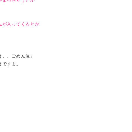
かまっちゃうとか
ムが入ってくるとか
う、、ごめん泣」
けですよ。