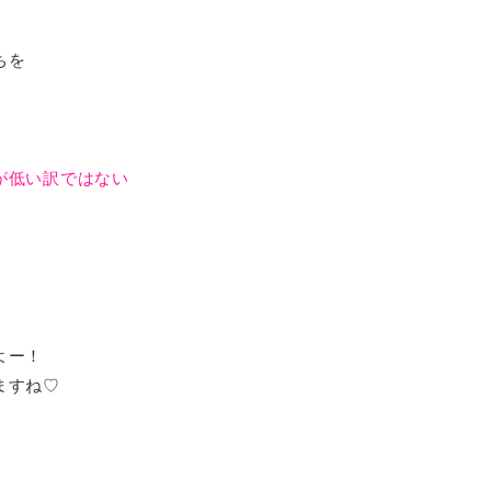
ちを
が低い訳ではない
、
よー！
ますね♡