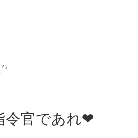
る？」
す。
令官であれ❤︎