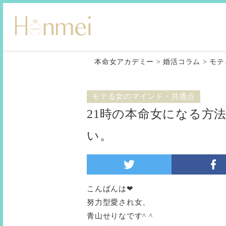
本命女アカデミー
>
婚活コラム
>
モテ
モテる女のマインド・共通点
21時の本命女になる方法
い。
こんばんは❤︎
努力型愛され女、
青山せりなです^ ^