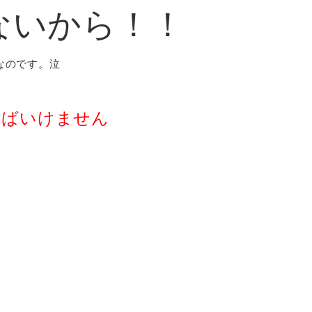
ないから！！
なのです。泣
ればいけません
、