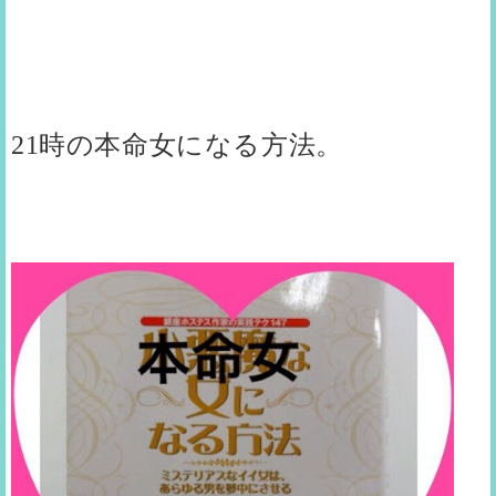
21時の本命女になる方法。