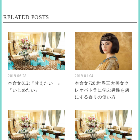
RELATED POSTS
2019.06.28
2019.01.04
本命女812:『甘えたい！』
本命女728:世界三大美女ク
『いじめたい』
レオパトラに学ぶ男性を虜
にする香りの使い方