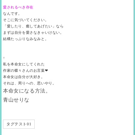
愛されるべき存在
なんです。
そこに気づいてください。
「愛したり、癒してあげたい」なら
まずは自分を愛さなきゃいけない。
結構たっぷりなみなみと。
↑
私を本命女にしてくれた
作家の蝶々さんのお言葉❤︎
本命女は自分が大好き。
それは、周りへの、思いやり。
本命女になる方法。
青山せりな
タグテスト01