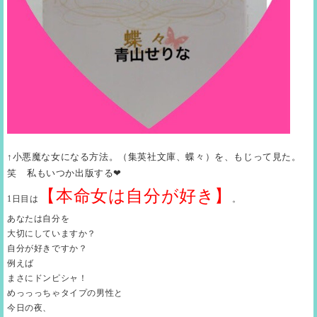
↑小悪魔な女になる方法。（集英社文庫、蝶々）を、もじって見た。
笑 私もいつか出版する❤︎
【本命女は自分が好き】
1日目は
。
あなたは自分を
大切にしていますか？
自分が好きですか？
例えば
まさにドンピシャ！
めっっっちゃタイプの男性と
今日の夜、