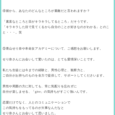
④彼から、あなたのどんなところが素敵だと言われますか？
「素直なところと目がキラキラしてるところ」だそうです。
「キラキラした目で見てくるから自分のことが好きなのがわかる」とのこ
と・・・。笑
⑤青山せり奈や本命女アカデミーについて、ご感想をお願いします。
せり奈さんにお会いして驚いたのは、とても愛情深いことです。
私たち生徒には今までの経験と、男性心理と、観察力と、
ご自分がお持ちのものを全力で提供して、サポートしてくださいます。
男性や周囲の方に対しても、常に気配りを忘れずに
自分が楽しませる、「give」の気持ちがすごく強いんです。
恋愛だけでなく、人とのコミュニケーションで
この気持ちをもってるのが大事なんだなと
せり奈さんとお会いして思いました。