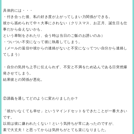
具体的には・・・
・付き合った後、私の好き度が上がってしまい力関係ができる。
彼から舐められて中々大事にされない
（クリスマス、お正月、誕生日も仕
事だから会えないかも、
という牽制をされたり、会う時は当日のご飯のお誘いのみ）
・ついつい不安になって彼に執着してしまう。
（メールの返信や彼からの連絡がないと不安になってつい自分から連絡し
てしまう）
・自分の気持ち上手に伝えられず、不安と不満をため込んである日突然爆
発させてしまう。
結果彼との関係が悪化。
②講義を通してどのように変わりましたか？
「彼がいなくても幸せ」というマインドセットをできたことが一番大きい
です。
以前は彼に嫌われたくない！という気持ちが常にあったのですが、
素で大丈夫！と思ってからは気持ちがとても楽になりました。