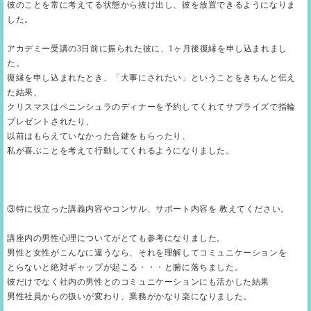
彼のことを常に考えてる状態から抜け出し、彼を放置できるようになりま
した。
アカデミー受講の3日前に振られた彼に、1ヶ月後復縁を申し込まれまし
た。
復縁を申し込まれたとき、「大事にされたい」ということをきちんと伝え
た結果、
クリスマスはペニンシュラのディナーを予約してくれてサプライズで指輪
プレゼントされたり、
以前はもらえていなかった合鍵をもらったり、
私が喜ぶことを考えて行動してくれるようになりました。
③特に役立った講義内容やコンサル、サポート内容を 教えてください。
講座内の男性心理についてがとても参考になりました。
男性と女性がこんなに違うなら、それを理解してコミュニケーションを
とらないと絶対ギャップが起こる・・・と腑に落ちました。
彼だけでなく社内の男性とのコミュニケーションにも活かした結果
男性社員からの扱いが変わり、業務がかなり楽になりました。